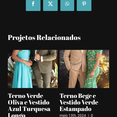
Facebook
Twitter
WhatsApp
Pinterest
Projetos Relacionados
m
Terno Verde
Terno Bege e
T
s
Oliva e Vestido
Vestido Verde
G
Azul Turquesa
Estampado
V
Longo
u
maio 13th, 2024
|
0