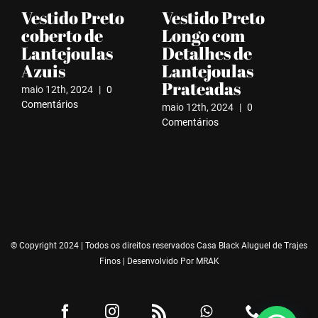
Vestido Preto
Vestido Preto
A
coberto de
Longo com
Ve
Lantejoulas
Detalhes de
pa
Azuis
Lantejoulas
So
Prateadas
El
maio 12th, 2024
|
0
B
Comentários
maio 12th, 2024
|
0
Comentários
dez
Com
© Copyright 2024 | Todos os direitos reservados Casa Black Aluguel de Trajes
Finos | Desenvolvido Por
MRAK